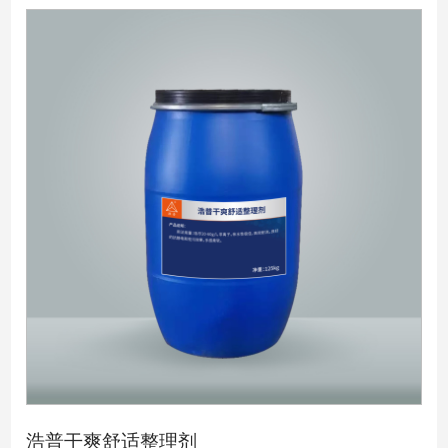
浩普干爽舒适整理剂