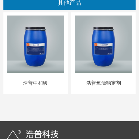
其他产品
浩普中和酸
浩普氧漂稳定剂