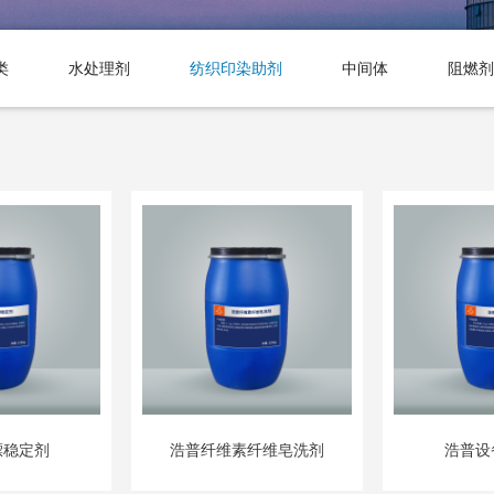
类
水处理剂
纺织印染助剂
中间体
阻燃剂
漂稳定剂
浩普纤维素纤维皂洗剂
浩普设