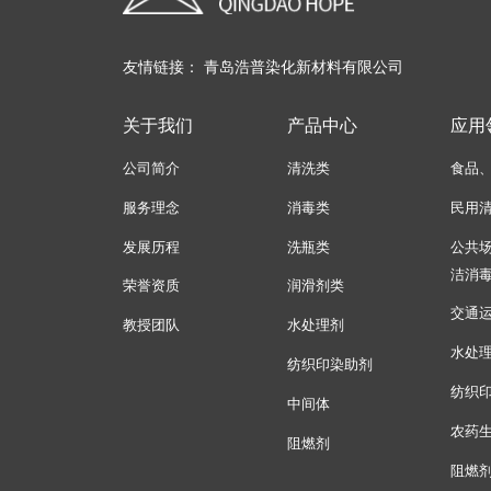
友情链接：
青岛浩普染化新材料有限公司
关于我们
产品中心
应用
公司简介
清洗类
食品
服务理念
消毒类
民用
发展历程
洗瓶类
公共
洁消
荣誉资质
润滑剂类
交通
教授团队
水处理剂
水处
纺织印染助剂
纺织
中间体
农药
阻燃剂
阻燃