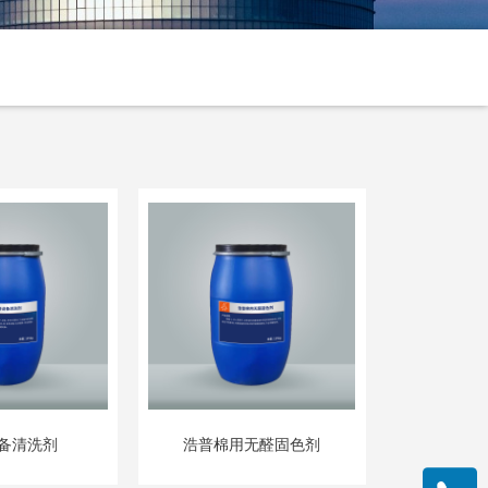
备清洗剂
浩普棉用无醛固色剂