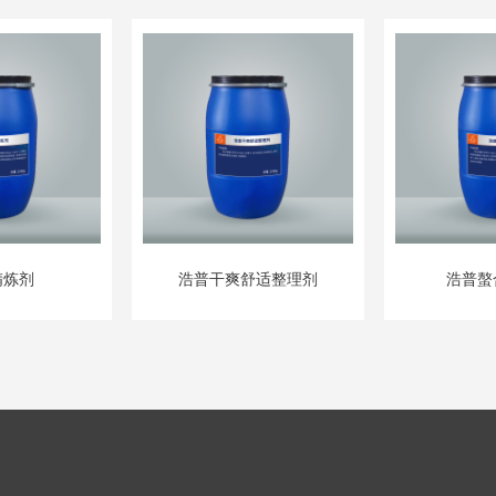
精炼剂
浩普干爽舒适整理剂
浩普螯