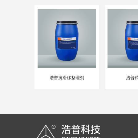
浩普抗滑移整理剂
浩普