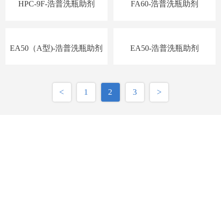
HPC-9F-浩普洗瓶助剂
FA60-浩普洗瓶助剂
EA50（A型)-浩普洗瓶助剂
EA50-浩普洗瓶助剂
<
1
2
3
>
友情链接：
青岛浩普染化新材料有限公司
咨询热线：19954271920 17155381999
公司邮箱：HPKJ0812@163.com