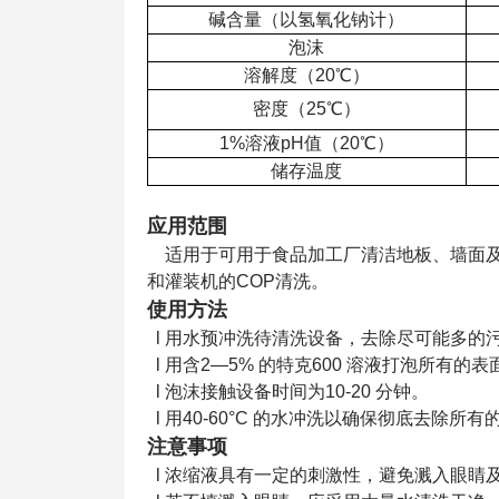
碱含量（以氢氧化钠计）
泡沫
溶解度（20℃）
密度（25℃）
1%溶液pH值（20℃）
储存温度
应用范围
适用于可用于食品加工厂清洁地板、墙面及
和灌装机的COP清洗。
使用方法
l 用水预冲洗待清洗设备，去除尽可能多的
l 用含2—5% 的特克600 溶液打泡所有的表
l 泡沫接触设备时间为10-20 分钟。
l 用40-60°C 的水冲洗以确保彻底去除所
注意事项
l 浓缩液具有一定的刺激性，避免溅入眼睛