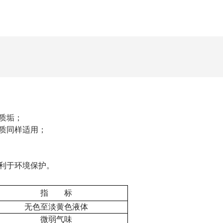
质垢；
水质同样适用；
有利于环境保护。
指 标
无色至淡黄色液体
微弱气味