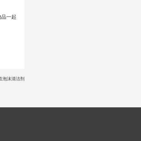
物品一起
碱性泡沫清洁剂