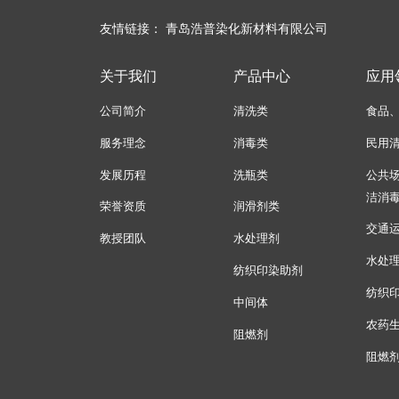
友情链接：
青岛浩普染化新材料有限公司
关于我们
产品中心
应用
公司简介
清洗类
食品
服务理念
消毒类
民用
发展历程
洗瓶类
公共
洁消
荣誉资质
润滑剂类
交通
教授团队
水处理剂
水处
纺织印染助剂
纺织
中间体
农药
阻燃剂
阻燃