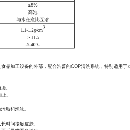
≥8%
高泡
与水任意比互溶
3
1.1-1.2g/cm
＞
11.5
-5-40℃
食品加工设备的外部，配合浩普的COP清洗系统，特别适用于
污垢。
面上。
有的污垢和泡沫。
及长时间接触皮肤。