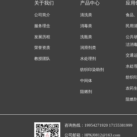
关于我们
产品中心
应用
公司简介
清洗类
食品
服务理念
消毒类
民用
发展历程
洗瓶类
公共
洁消
荣誉资质
润滑剂类
交通
教授团队
水处理剂
水处
纺织印染助剂
纺织
中间体
农药
阻燃剂
阻燃
咨询热线：19954271920 17155381999
公司邮箱：HPKJ0812@163.com