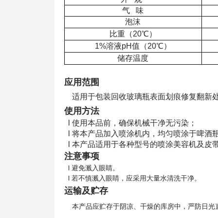
气 味
泡沫
比重（20℃）
1%溶液pH值（20℃）
储存温度
应用范围
适用于包装回收玻璃瓶表面划痕修复翻新
使用方法
l 使用本品前，确保机械干净无污染；
l 将本产品加入喷涂机内，均匀喷涂于啤酒
l 本产品适用于各种型号的喷涂美容机及皮
注意事项
l
避免溅入眼睛。
l
若不慎溅入眼睛，应采用大量水清洗干净。
运输及贮存
本产品应贮存于阴凉、干燥的库房中，严防日光