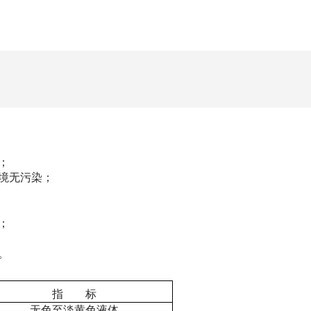
；
环境无污染；
；
。
指 标
无色至淡黄色液体