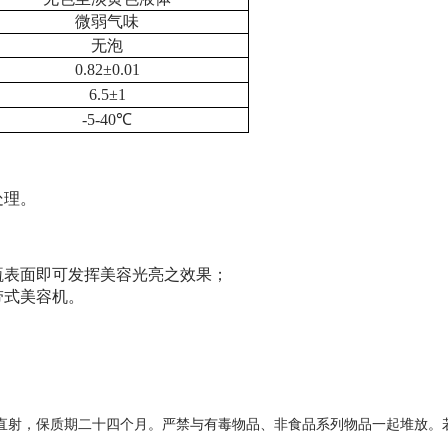
微弱气味
无泡
0.82±0.01
6.5±1
-5-40℃
处理。
瓶表面即可发挥美容光亮之效果；
带式美容机。
直射，保质期二十四个月。严禁与有毒物品、非食品系列物品一起堆放。